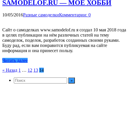
SAMODELOF.RU — МОЁ ХОББИ
10/05/2016
Разные самоделки
Комментарии: 0
Сайт о самоделках www.samodelof.ru я создал 10 мая 2018 года
в целях публикации на нём различных статей на тему
самоделок, поделок, разработок созданных своими руками.
Буду рад, если вам понравится публикуемая на сайте
информация и она принесет пользу.
Читать далее
Пагинация
« Назад
1
…
12
13
14
записей